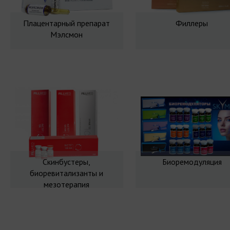
Плацентарный препарат
Филлеры
Мэлсмон
Скинбустеры,
Биоремодуляция
биоревитализанты и
мезотерапия