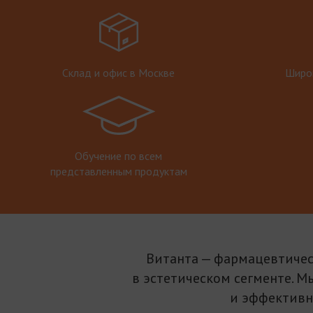
Склад и офис в Москве
Широк
Обучение по всем
представленным продуктам
Витанта — фармацевтичес
в эстетическом сегменте. М
и эффективн