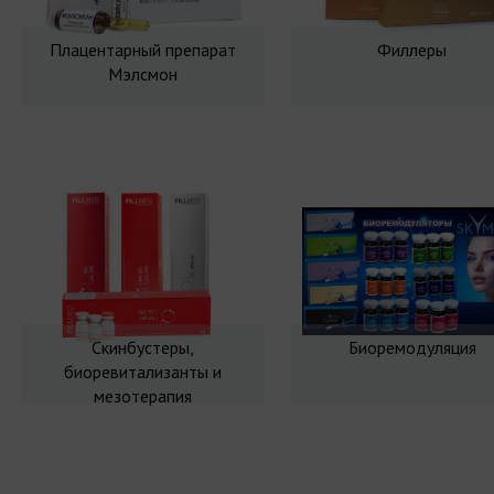
Плацентарный препарат
Филлеры
Мэлсмон
Скинбустеры,
Биоремодуляция
биоревитализанты и
мезотерапия