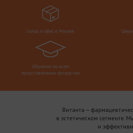
Склад и офис в Москве
Широк
Обучение по всем
представленным продуктам
Витанта — фармацевтичес
в эстетическом сегменте. М
и эффективн