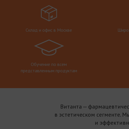
Склад и офис в Москве
Широк
Обучение по всем
представленным продуктам
Витанта — фармацевтичес
в эстетическом сегменте. М
и эффективн