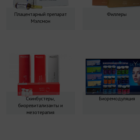
Плацентарный препарат
Филлеры
Мэлсмон
Скинбустеры,
Биоремодуляция
биоревитализанты и
мезотерапия