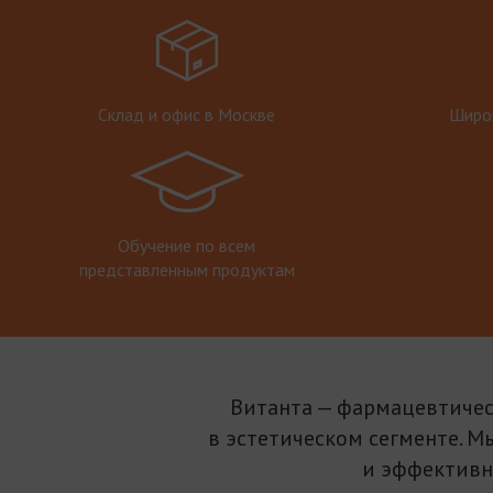
Склад и офис в Москве
Широк
Обучение по всем
представленным продуктам
Витанта — фармацевтичес
в эстетическом сегменте. М
и эффективн