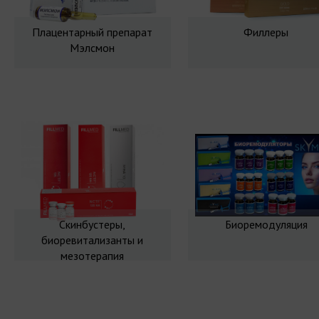
Плацентарный препарат
Филлеры
Мэлсмон
Скинбустеры,
Биоремодуляция
биоревитализанты и
мезотерапия