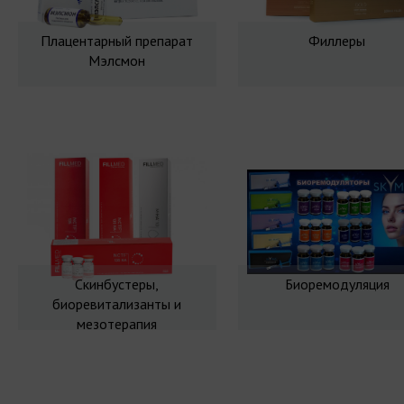
Плацентарный препарат
Филлеры
Мэлсмон
Скинбустеры,
Биоремодуляция
биоревитализанты и
мезотерапия