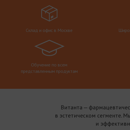
Склад и офис в Москве
Широк
Обучение по всем
представленным продуктам
Витанта — фармацевтичес
в эстетическом сегменте. М
и эффективн