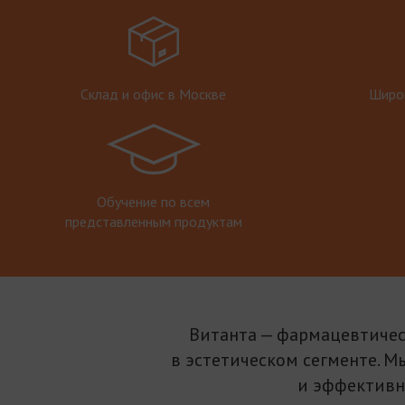
Склад и офис в Москве
Широк
Обучение по всем
представленным продуктам
Витанта — фармацевтичес
в эстетическом сегменте. М
и эффективн