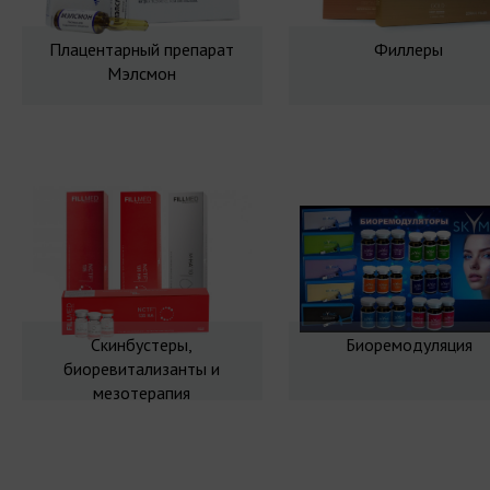
Плацентарный препарат
Филлеры
Мэлсмон
Скинбустеры,
Биоремодуляция
биоревитализанты и
мезотерапия