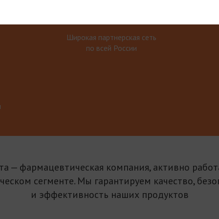
Широкая партнерская сеть
по всей России
м
та — фармацевтическая компания, активно рабо
ическом сегменте. Мы гарантируем качество, безо
и эффективность наших продуктов