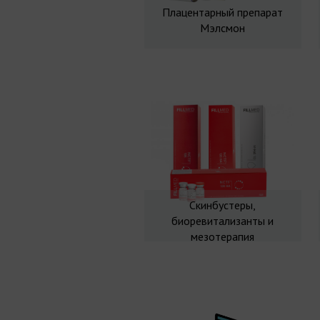
Плацентарный препарат
Мэлсмон
Скинбустеры,
биоревитализанты и
мезотерапия