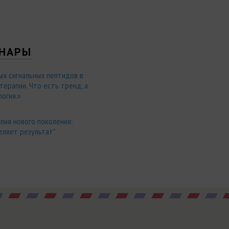
НАРЫ
ых сигнальных пептидов в
ерапии. Что есть тренд, а
огия.»
пия нового поколения:
еляет результат"