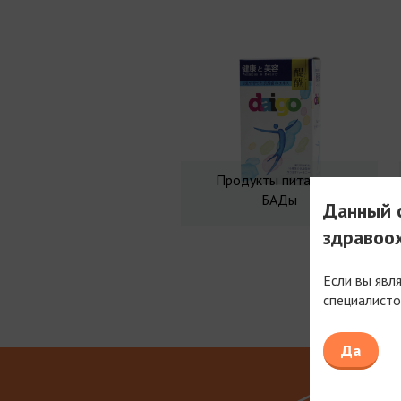
Продукты питания и
БАДы
Данный с
здравоо
Если вы явл
специалисто
Мы рабо
Да