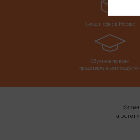
Склад и офис в Москве
Обучение по всем
представленным продукта
Витан
в эстет