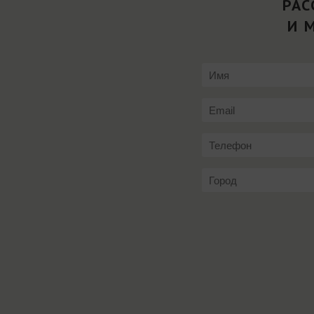
РАС
И 