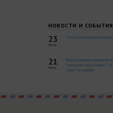
НОВОСТИ И СОБЫТИ
23
Статья "Сочетанная профилак
Июля
21
Форум научных инициатив An
совершенства на Неве» 7 окт
Июля
Санкт-Петербург.