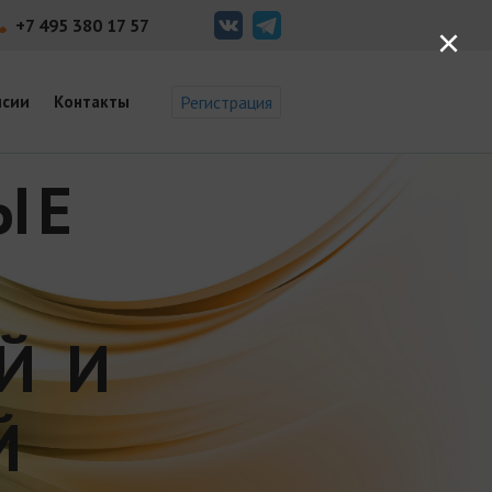
+7 495 380 17 57
×
нсии
Контакты
Регистрация
ЫЕ
Й И
Й