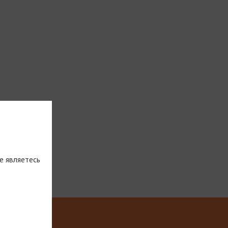
е являетесь
тическую