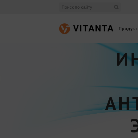
Продукт
И
АН