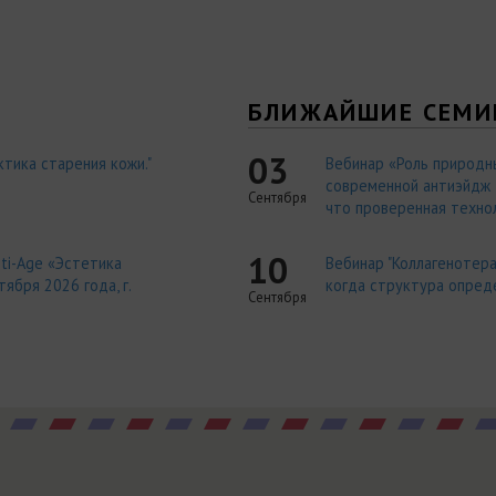
Я
БЛИЖАЙШИЕ СЕМИ
03
тика старения кожи."
Вебинар «Роль природн
современной антиэйдж т
Сентября
что проверенная технол
10
ti-Age «Эстетика
Вебинар "Коллагенотера
ября 2026 года, г.
когда структура опред
Сентября