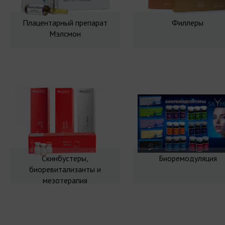
Плацентарный препарат
Филлеры
Мэлсмон
Скинбустеры,
Биоремодуляция
биоревитализанты и
мезотерапия