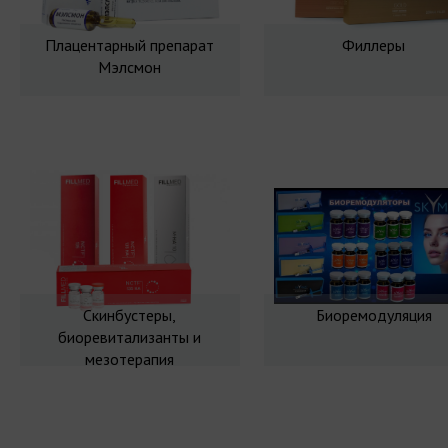
Плацентарный препарат
Филлеры
Мэлсмон
Скинбустеры,
Биоремодуляция
биоревитализанты и
мезотерапия