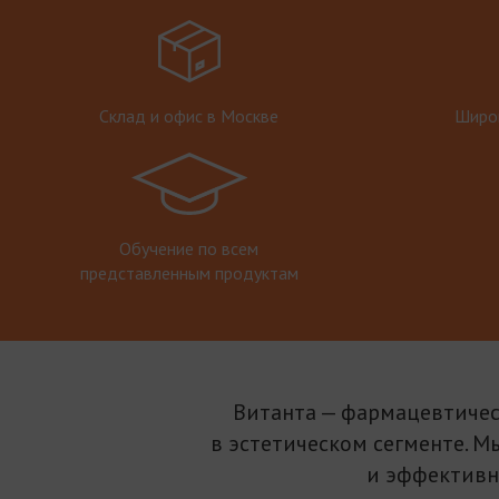
Склад и офис в Москве
Широк
Обучение по всем
представленным продуктам
Витанта — фармацевтичес
в эстетическом сегменте. М
и эффективн