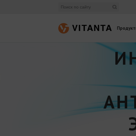
Продукт
И
АН