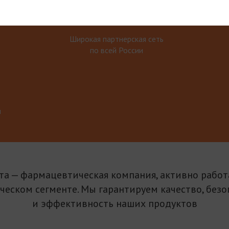
Широкая партнерская сеть
по всей России
м
та — фармацевтическая компания, активно рабо
ическом сегменте. Мы гарантируем качество, безо
и эффективность наших продуктов