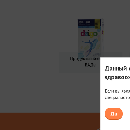
Продукты питания и
БАДы
Данный с
здравоо
Если вы явл
специалисто
Мы рабо
Да