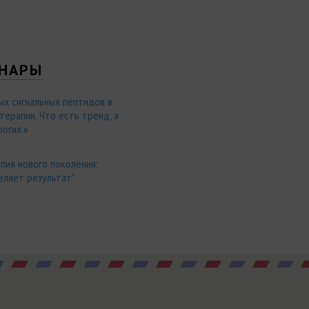
НАРЫ
ых сигнальных пептидов в
ерапии. Что есть тренд, а
огия.»
пия нового поколения:
еляет результат"