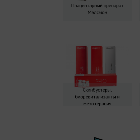
Плацентарный препарат
Мэлсмон
Скинбустеры,
биоревитализанты и
мезотерапия