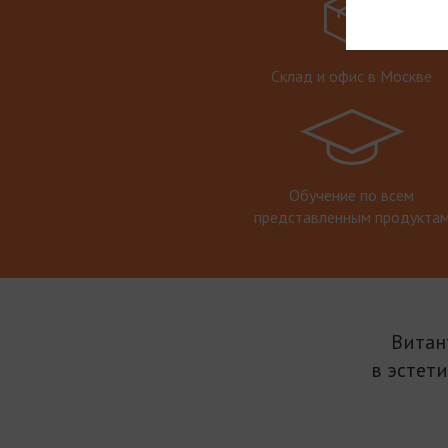
Склад и офис в Москве
Обучение по всем
представленным продукта
Витан
в эстет