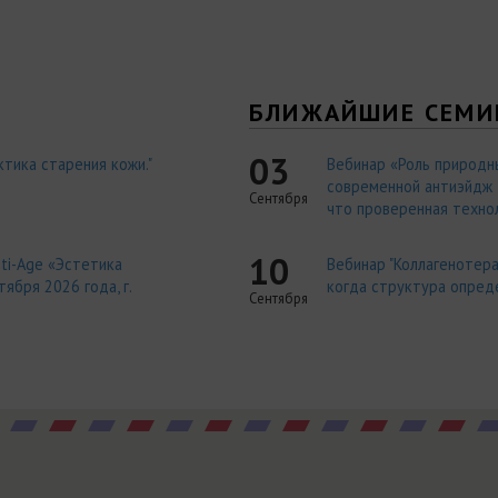
Я
БЛИЖАЙШИЕ СЕМИ
03
тика старения кожи."
Вебинар «Роль природн
современной антиэйдж т
Сентября
что проверенная технол
10
ti-Age «Эстетика
Вебинар "Коллагенотера
ября 2026 года, г.
когда структура опред
Сентября