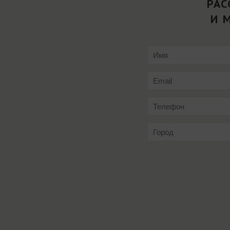
РАС
И 