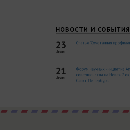
НОВОСТИ И СОБЫТИ
23
Статья "Сочетанная профилак
Июля
21
Форум научных инициатив An
совершенства на Неве» 7 окт
Июля
Санкт-Петербург.