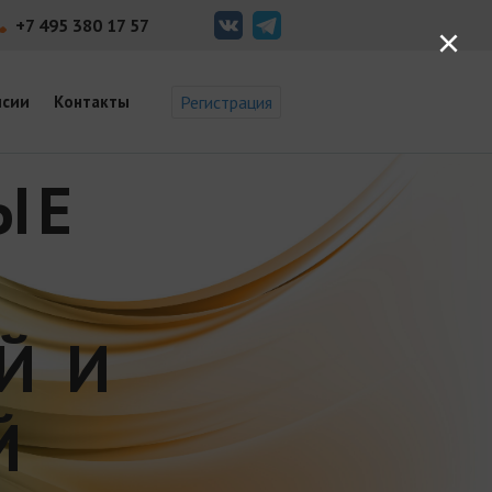
+7 495 380 17 57
×
нсии
Контакты
Регистрация
ЫЕ
Й И
Й