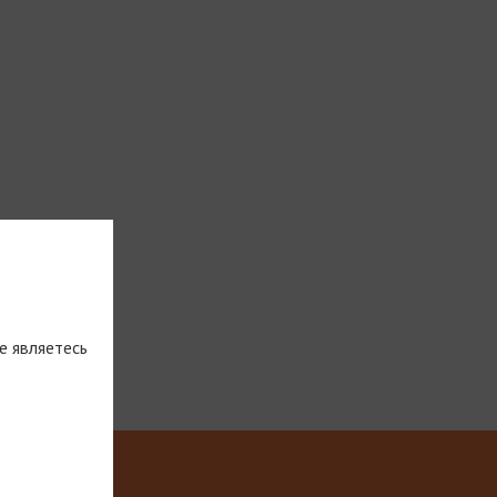
е являетесь
тическую