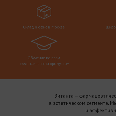
Склад и офис в Москве
Широк
Обучение по всем
представленным продуктам
Витанта — фармацевтичес
в эстетическом сегменте. М
и эффективн