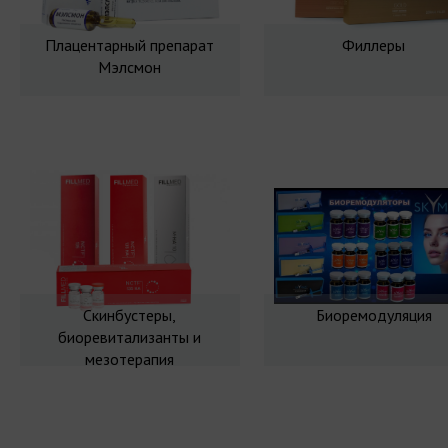
Плацентарный препарат
Филлеры
Мэлсмон
Скинбустеры,
Биоремодуляция
биоревитализанты и
мезотерапия