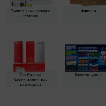
Плацентарный препарат
Филлеры
Мэлсмон
Скинбустеры,
Биоремодуляция
биоревитализанты и
мезотерапия