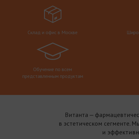
Склад и офис в Москве
Широк
Обучение по всем
представленным продуктам
Витанта — фармацевтичес
в эстетическом сегменте. М
и эффективн