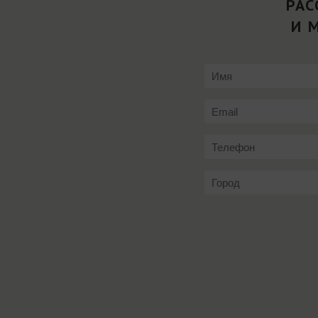
РАС
И 