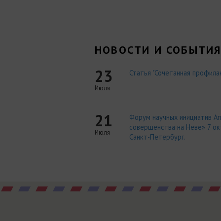
НОВОСТИ И СОБЫТИ
23
Статья "Сочетанная профилак
Июля
21
Форум научных инициатив An
совершенства на Неве» 7 окт
Июля
Санкт-Петербург.