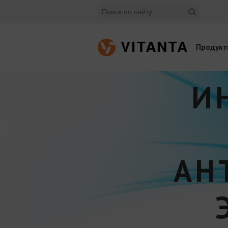
Продукт
И
АН