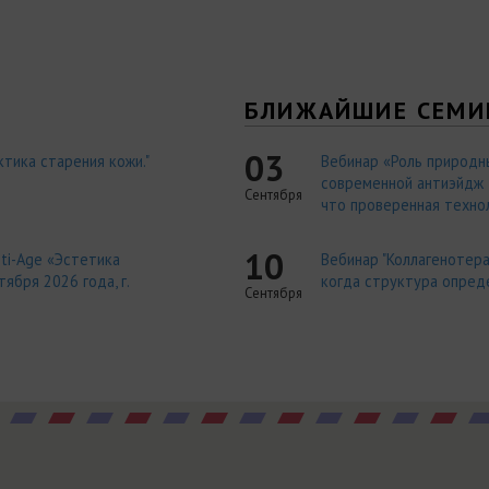
Я
БЛИЖАЙШИЕ СЕМИ
03
тика старения кожи."
Вебинар «Роль природн
современной антиэйдж т
Сентября
что проверенная технол
10
ti-Age «Эстетика
Вебинар "Коллагенотера
ября 2026 года, г.
когда структура опред
Сентября