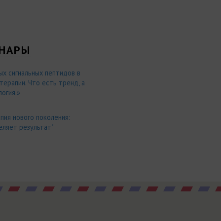
НАРЫ
ых сигнальных пептидов в
ерапии. Что есть тренд, а
огия.»
пия нового поколения:
еляет результат"