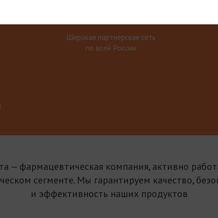
Широкая партнерская сеть
по всей России
м
та — фармацевтическая компания, активно рабо
ическом сегменте. Мы гарантируем качество, безо
и эффективность наших продуктов