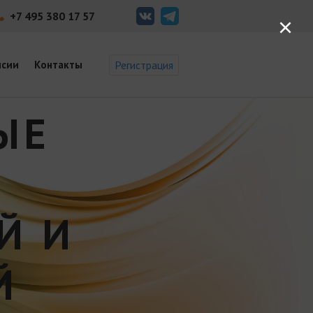
+7 495 380 17 57
×
нсии
Контакты
Регистрация
ЫЕ
Й И
Й