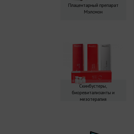
Плацентарный препарат
Мэлсмон
Скинбустеры,
биоревитализанты и
мезотерапия