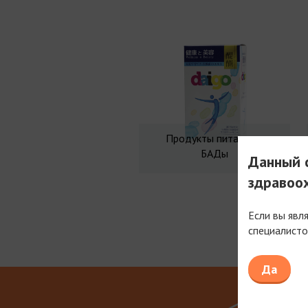
Продукты питания и
БАДы
Данный с
здравоо
Если вы явл
специалисто
Мы рабо
Да