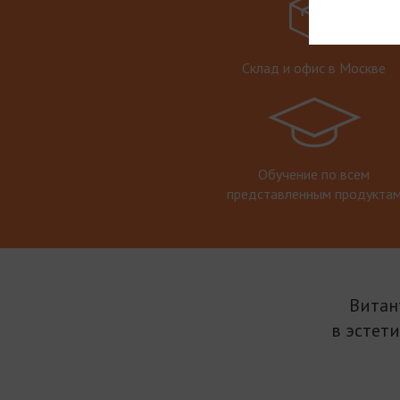
Склад и офис в Москве
Обучение по всем
представленным продукта
Витан
в эстет