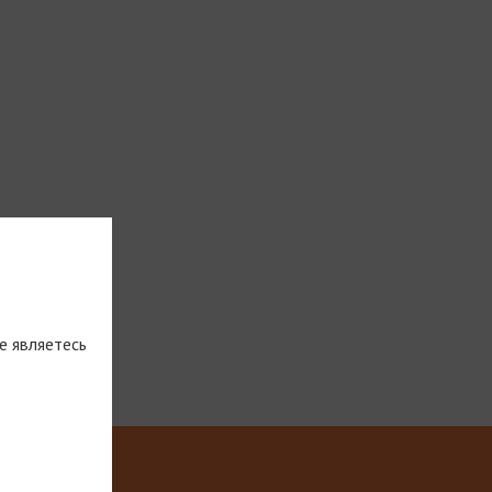
е являетесь
тическую