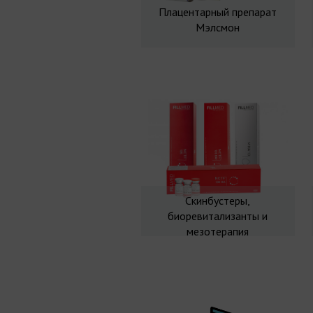
Плацентарный препарат
Мэлсмон
Скинбустеры,
биоревитализанты и
мезотерапия