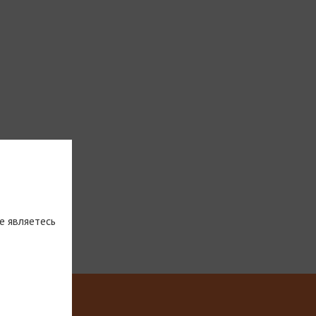
е являетесь
тическую