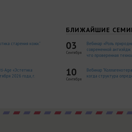
Я
БЛИЖАЙШИЕ СЕМИ
03
тика старения кожи."
Вебинар «Роль природн
современной антиэйдж т
Сентября
что проверенная технол
10
ti-Age «Эстетика
Вебинар "Коллагенотера
ября 2026 года, г.
когда структура опред
Сентября