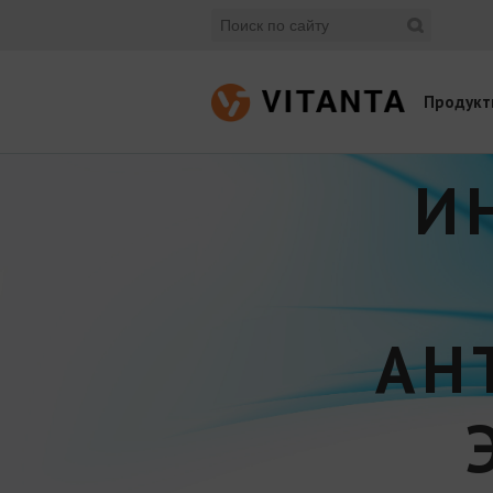
Продукт
И
АН