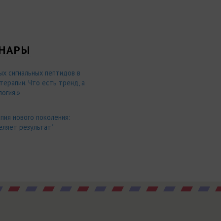
НАРЫ
ых сигнальных пептидов в
ерапии. Что есть тренд, а
огия.»
пия нового поколения:
еляет результат"