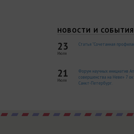
НОВОСТИ И СОБЫТИ
23
Статья "Сочетанная профилак
Июля
21
Форум научных инициатив An
совершенства на Неве» 7 окт
Июля
Санкт-Петербург.