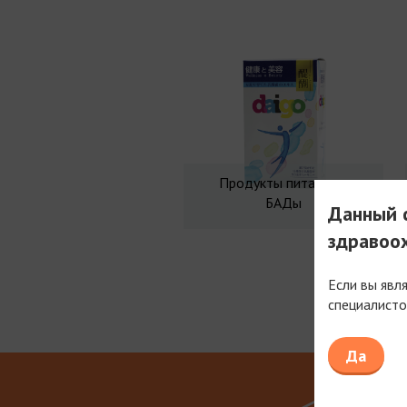
Продукты питания и
БАДы
Данный с
здравоо
Если вы явл
специалисто
Мы рабо
Да