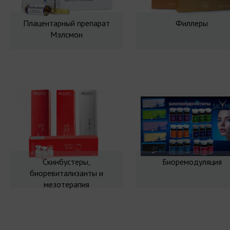
Плацентарный препарат
Филлеры
Мэлсмон
Скинбустеры,
Биоремодуляция
биоревитализанты и
мезотерапия