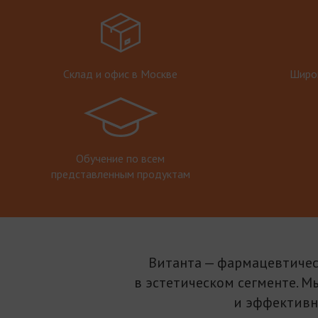
Склад и офис в Москве
Широк
Обучение по всем
представленным продуктам
Витанта — фармацевтичес
в эстетическом сегменте. М
и эффективн