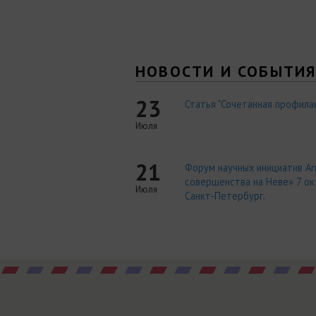
НОВОСТИ И СОБЫТИ
23
Статья "Сочетанная профилак
Июля
21
Форум научных инициатив An
совершенства на Неве» 7 окт
Июля
Санкт-Петербург.