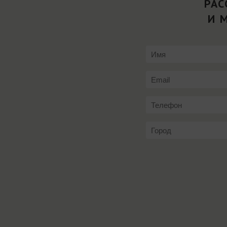
РАС
И 