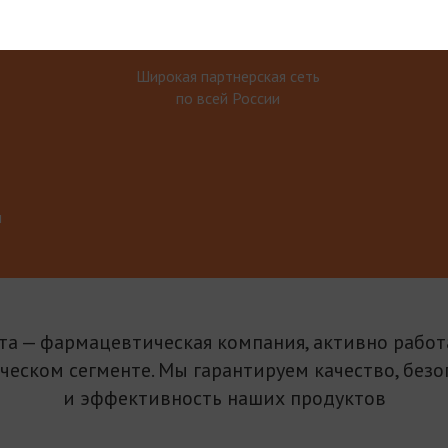
Широкая партнерская сеть
по всей России
м
та — фармацевтическая компания, активно рабо
ическом сегменте. Мы гарантируем качество, безо
и эффективность наших продуктов