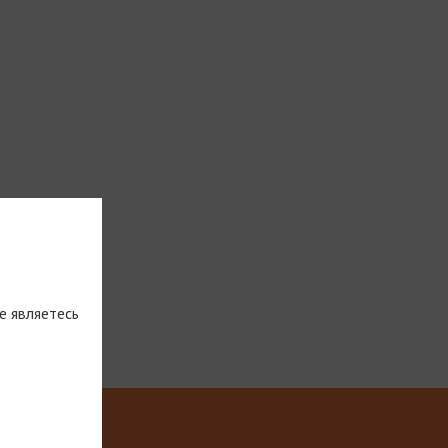
е являетесь
тическую