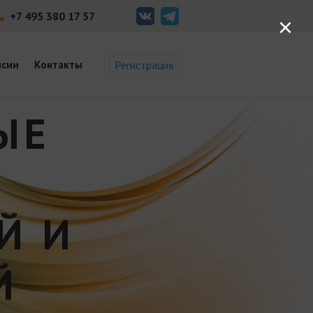
+7 495 380 17 57
×
нсии
Контакты
Регистрация
ЫЕ
Й И
Й