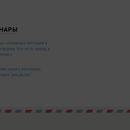
НАРЫ
ых сигнальных пептидов в
ерапии. Что есть тренд, а
огия.»
пия нового поколения:
еляет результат"