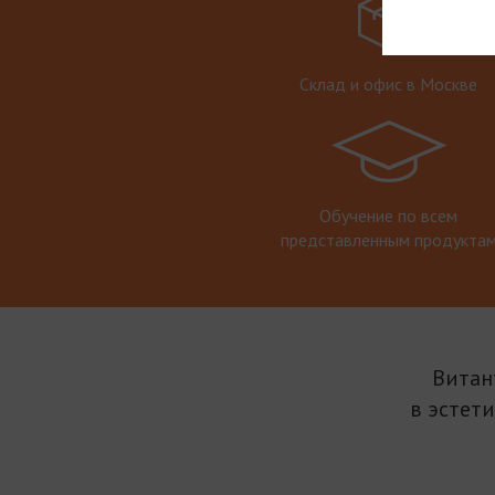
Склад и офис в Москве
Обучение по всем
представленным продукта
Витан
в эстет