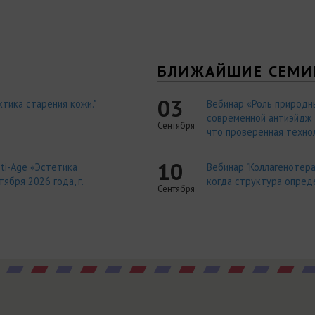
Я
БЛИЖАЙШИЕ СЕМИ
03
тика старения кожи."
Вебинар «Роль природн
современной антиэйдж т
Сентября
что проверенная технол
10
ti-Age «Эстетика
Вебинар "Коллагенотера
ября 2026 года, г.
когда структура опред
Сентября