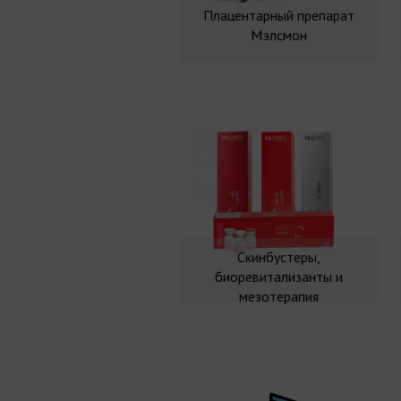
Плацентарный препарат
Мэлсмон
Скинбустеры,
биоревитализанты и
мезотерапия