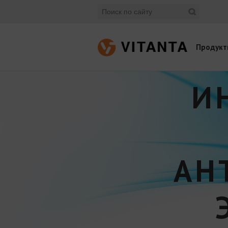
Продукт
И
АН