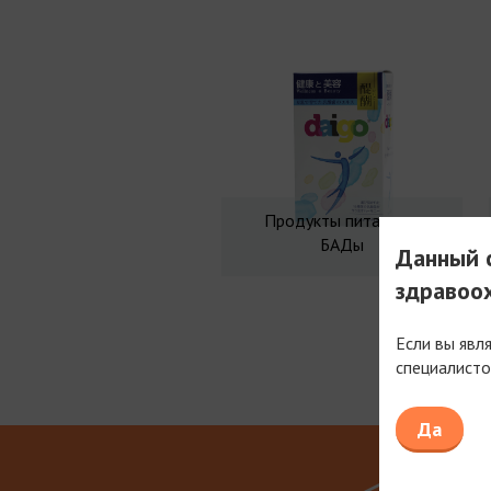
Продукты питания и
БАДы
Данный с
здравоо
Если вы явл
специалисто
Мы рабо
Да