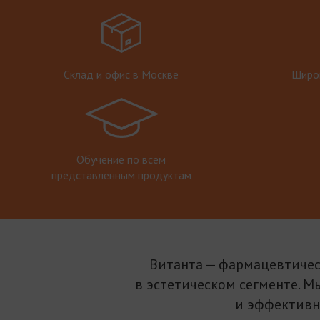
Склад и офис в Москве
Широк
Обучение по всем
представленным продуктам
Витанта — фармацевтичес
в эстетическом сегменте. М
и эффективн