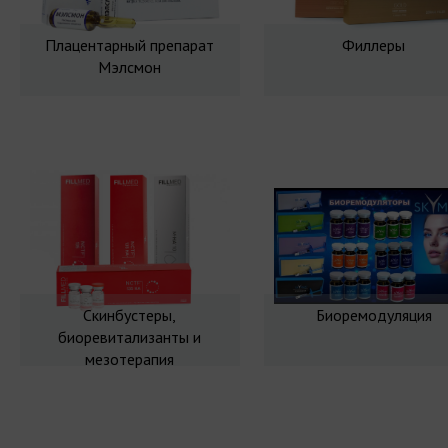
Плацентарный препарат
Филлеры
Мэлсмон
Скинбустеры,
Биоремодуляция
биоревитализанты и
мезотерапия