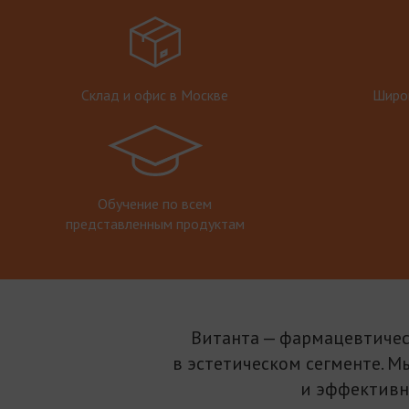
Склад и офис в Москве
Широк
Обучение по всем
представленным продуктам
Витанта — фармацевтичес
в эстетическом сегменте. М
и эффективн