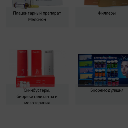
Плацентарный препарат
Филлеры
Мэлсмон
Скинбустеры,
Биоремодуляция
биоревитализанты и
мезотерапия