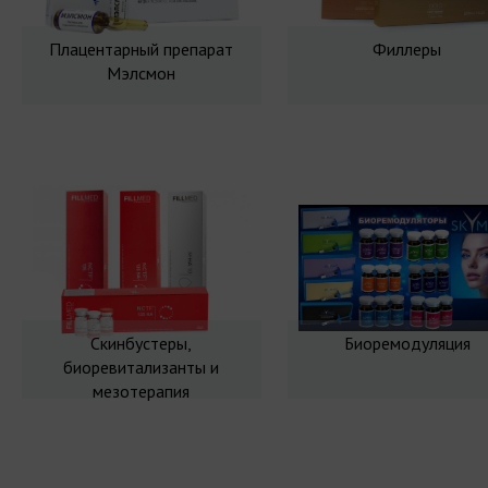
Плацентарный препарат
Филлеры
Мэлсмон
Скинбустеры,
Биоремодуляция
биоревитализанты и
мезотерапия