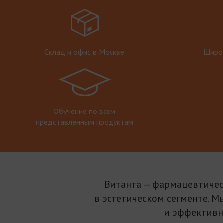
Склад и офис в Москве
Широк
Обучение по всем
представленным продуктам
Витанта — фармацевтичес
в эстетическом сегменте. М
и эффективн