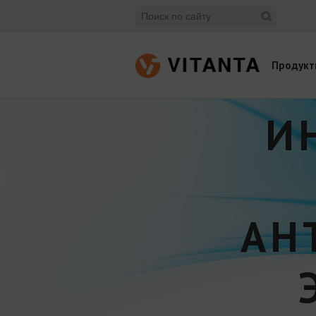
Продукт
И
АН