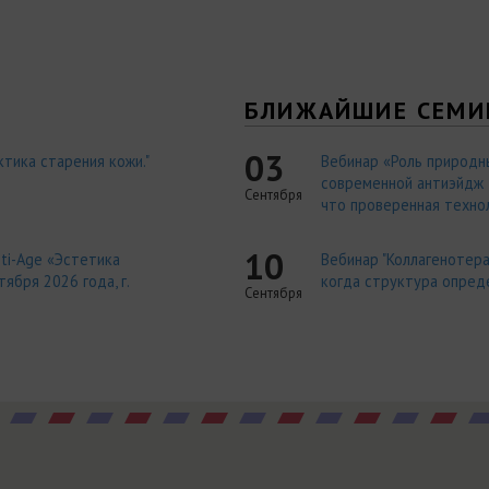
Я
БЛИЖАЙШИЕ СЕМИ
03
тика старения кожи."
Вебинар «Роль природн
современной антиэйдж т
Сентября
что проверенная технол
10
ti-Age «Эстетика
Вебинар "Коллагенотера
ября 2026 года, г.
когда структура опред
Сентября