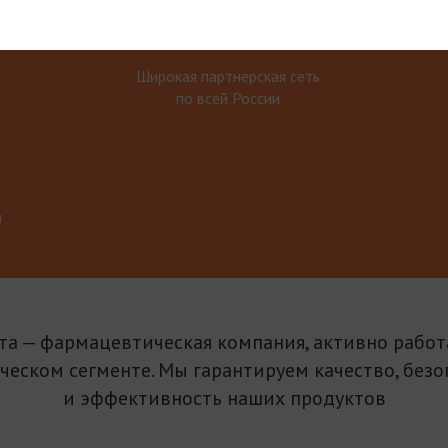
Широкая партнерская сеть
по всей России
м
та — фармацевтическая компания, активно рабо
ическом сегменте. Мы гарантируем качество, безо
и эффективность наших продуктов