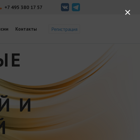
+7 495 380 17 57
×
нсии
Контакты
Регистрация
ЫЕ
Й И
Й