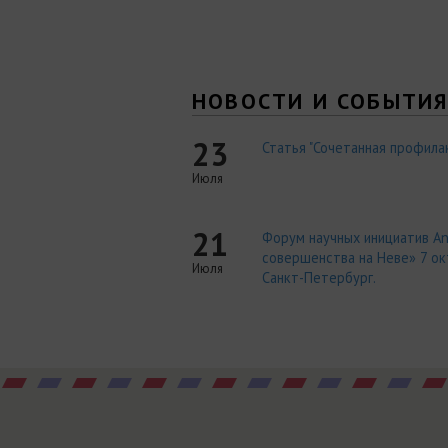
НОВОСТИ И СОБЫТИ
23
Статья "Сочетанная профилак
Июля
21
Форум научных инициатив An
совершенства на Неве» 7 окт
Июля
Санкт-Петербург.