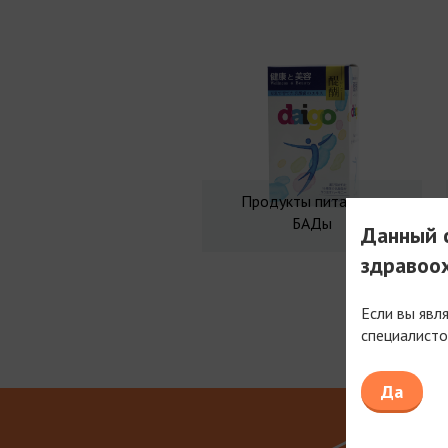
Продукты питания и
БАДы
Данный с
здравоо
Если вы явл
специалисто
Мы рабо
Да