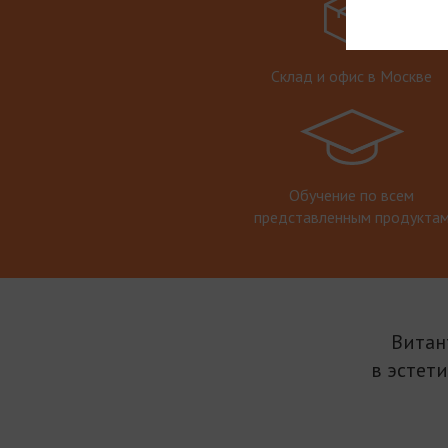
Склад и офис в Москве
Обучение по всем
представленным продукта
Витан
в эстет