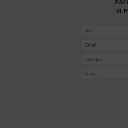
РАС
И 