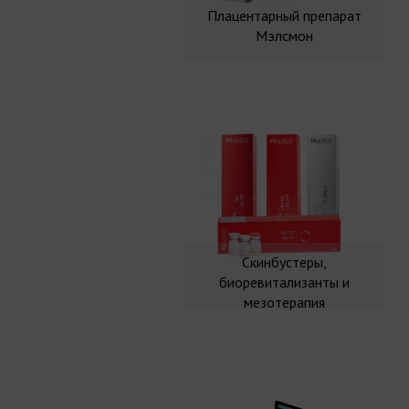
Плацентарный препарат
Мэлсмон
Скинбустеры,
биоревитализанты и
мезотерапия