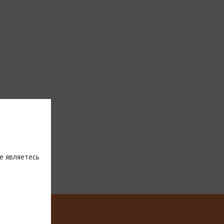
е являетесь
тическую