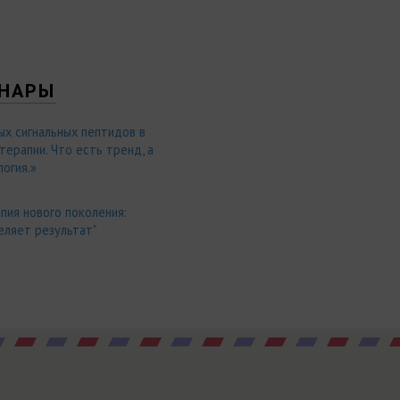
НАРЫ
ых сигнальных пептидов в
ерапии. Что есть тренд, а
огия.»
пия нового поколения:
еляет результат"