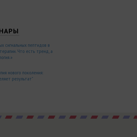
НАРЫ
ых сигнальных пептидов в
ерапии. Что есть тренд, а
огия.»
пия нового поколения:
еляет результат"