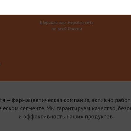
Широкая партнерская сеть
по всей России
м
та — фармацевтическая компания, активно рабо
ическом сегменте. Мы гарантируем качество, безо
и эффективность наших продуктов