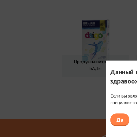
Продукты питания и
БАДы
Данный с
здравоо
Если вы явл
специалисто
Мы рабо
Да