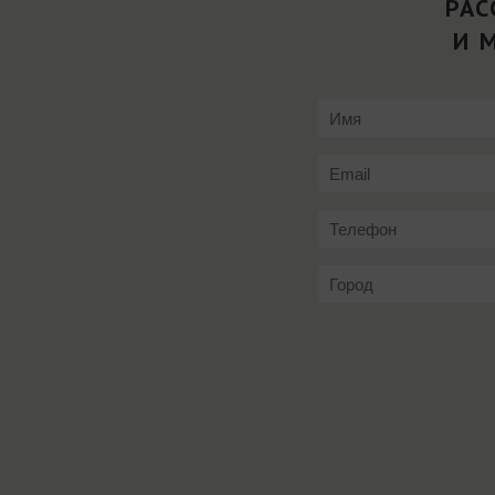
РАС
И 