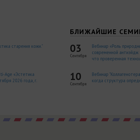
Я
БЛИЖАЙШИЕ СЕМИ
03
тика старения кожи."
Вебинар «Роль природн
современной антиэйдж т
Сентября
что проверенная технол
10
ti-Age «Эстетика
Вебинар "Коллагенотера
ября 2026 года, г.
когда структура опред
Сентября