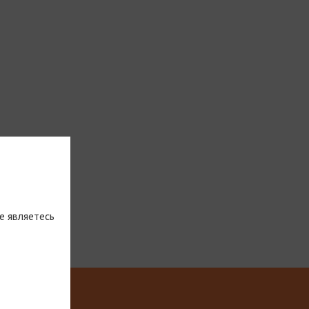
е являетесь
тическую