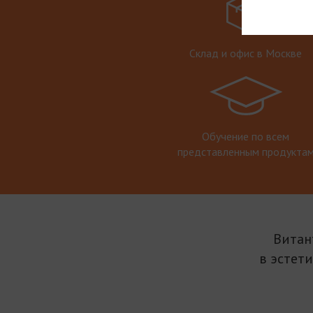
Склад и офис в Москве
Обучение по всем
представленным продукта
Витан
в эстет