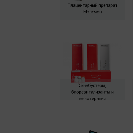
Плацентарный препарат
Мэлсмон
Скинбустеры,
биоревитализанты и
мезотерапия