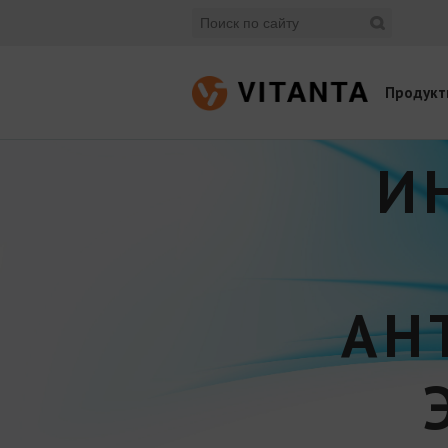
Продукт
И
АН