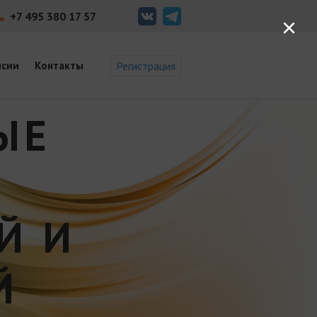
+7 495 380 17 57
×
нсии
Контакты
Регистрация
ЫЕ
Й И
Й