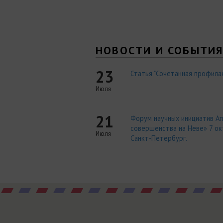
НОВОСТИ И СОБЫТИ
23
Статья "Сочетанная профилак
Июля
21
Форум научных инициатив An
совершенства на Неве» 7 окт
Июля
Санкт-Петербург.