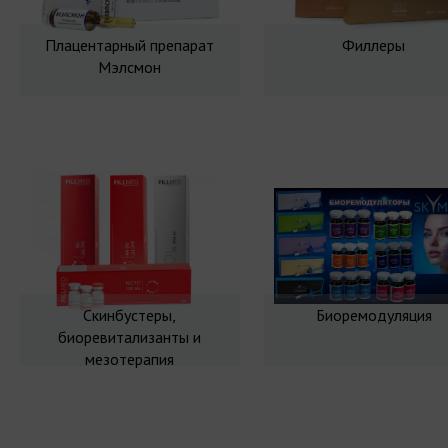
Плацентарный препарат
Филлеры
Мэлсмон
Скинбустеры,
Биоремодуляция
биоревитализанты и
мезотерапия