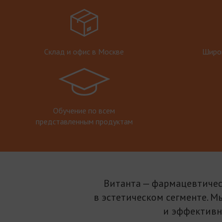
Склад и офис в Москве
Широк
Обучение по всем
представленным продуктам
Витанта — фармацевтичес
в эстетическом сегменте. М
и эффективн