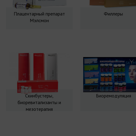
Плацентарный препарат
Филлеры
Мэлсмон
Скинбустеры,
Биоремодуляция
биоревитализанты и
мезотерапия