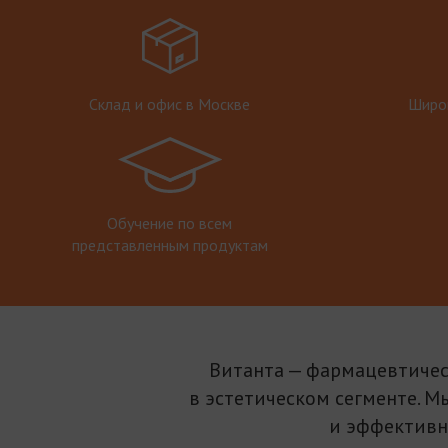
Склад и офис в Москве
Широк
Обучение по всем
представленным продуктам
Витанта — фармацевтичес
в эстетическом сегменте. М
и эффективн