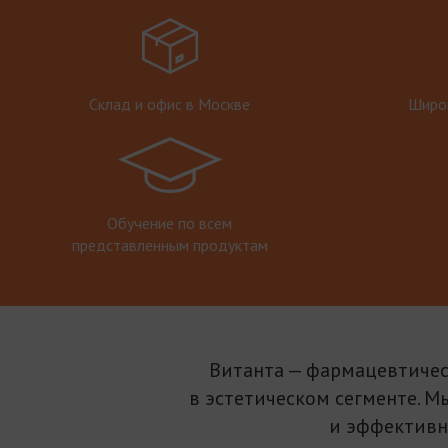
Склад и офис в Москве
Широк
Обучение по всем
представленным продуктам
Витанта — фармацевтичес
в эстетическом сегменте. М
и эффективн