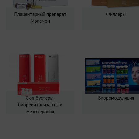
Плацентарный препарат
Филлеры
Мэлсмон
Скинбустеры,
Биоремодуляция
биоревитализанты и
мезотерапия