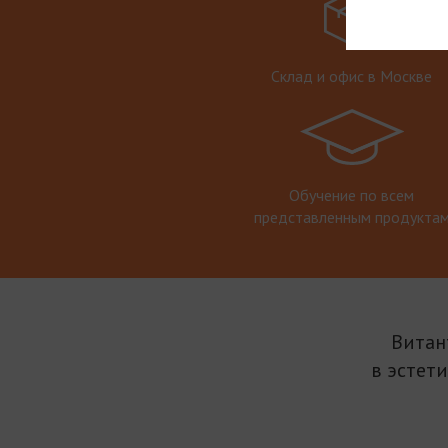
Склад и офис в Москве
Обучение по всем
представленным продукта
Витан
в эстет