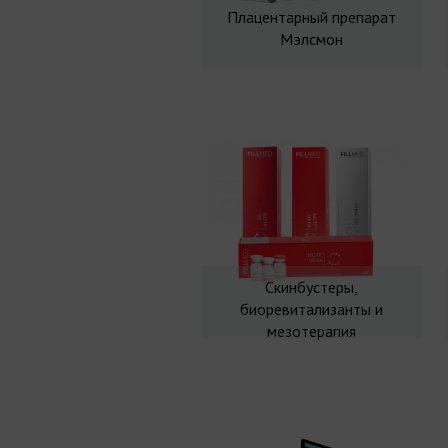
Плацентарный препарат
Мэлсмон
Скинбустеры,
биоревитализанты и
мезотерапия