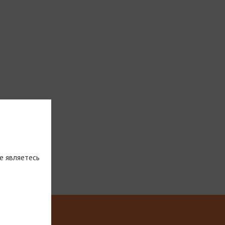
е являетесь
тическую