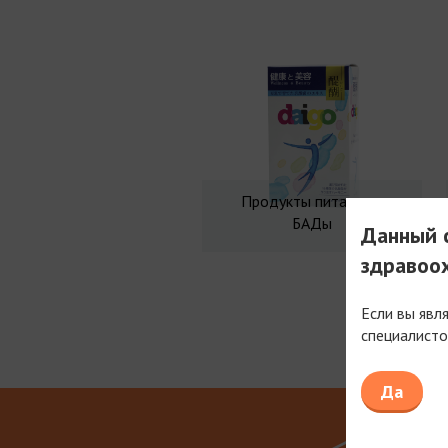
Продукты питания и
БАДы
Данный с
здравоо
Если вы явл
специалисто
Мы рабо
Да