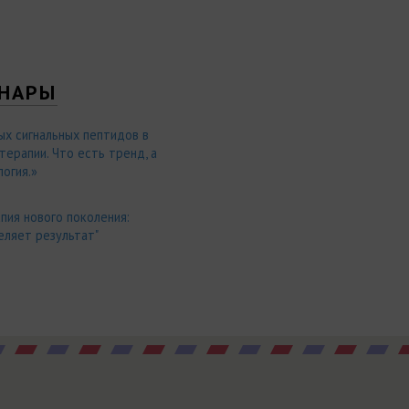
НАРЫ
ых сигнальных пептидов в
ерапии. Что есть тренд, а
огия.»
пия нового поколения:
еляет результат"