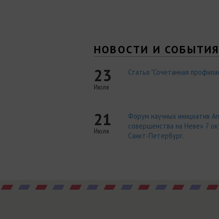
НОВОСТИ И СОБЫТИ
23
Статья "Сочетанная профилак
Июля
21
Форум научных инициатив An
совершенства на Неве» 7 окт
Июля
Санкт-Петербург.