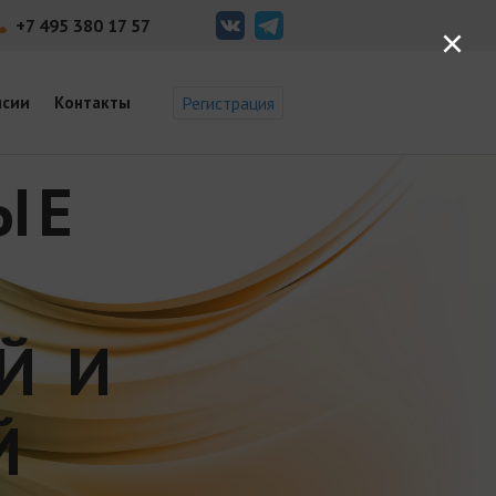
+7 495 380 17 57
×
нсии
Контакты
Регистрация
ЫЕ
Й И
Й