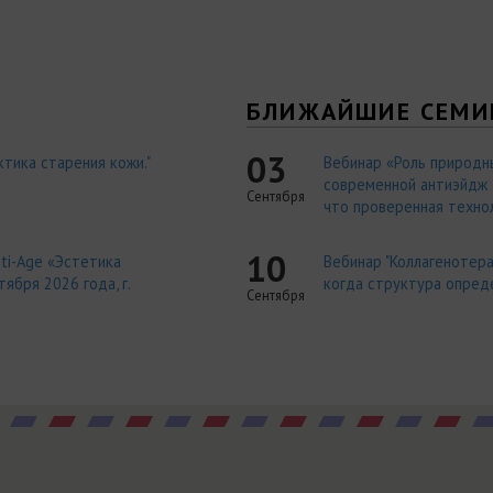
Я
БЛИЖАЙШИЕ СЕМИ
03
тика старения кожи."
Вебинар «Роль природн
современной антиэйдж т
Сентября
что проверенная технол
10
ti-Age «Эстетика
Вебинар "Коллагенотера
ября 2026 года, г.
когда структура опред
Сентября