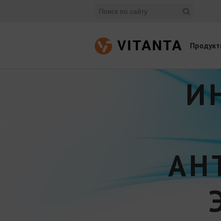
Продукт
И
АН