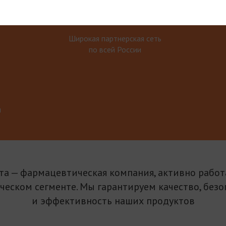
Широкая партнерская сеть
по всей России
м
та — фармацевтическая компания, активно рабо
ическом сегменте. Мы гарантируем качество, безо
и эффективность наших продуктов