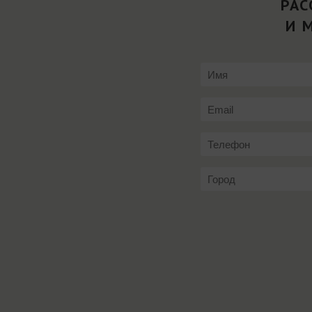
РАС
И 