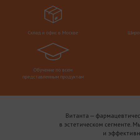
Склад и офис в Москве
Широк
Обучение по всем
представленным продуктам
Витанта — фармацевтичес
в эстетическом сегменте. М
и эффективн