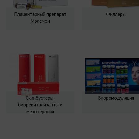
Плацентарный препарат
Филлеры
Мэлсмон
Скинбустеры,
Биоремодуляция
биоревитализанты и
мезотерапия