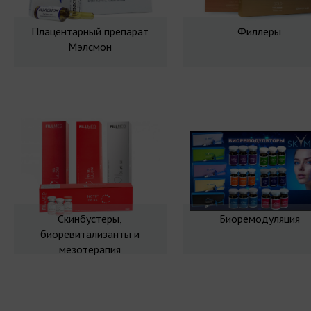
Плацентарный препарат
Филлеры
Мэлсмон
Скинбустеры,
Биоремодуляция
биоревитализанты и
мезотерапия