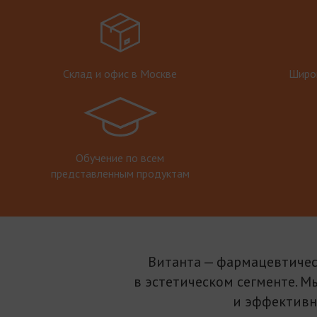
Склад и офис в Москве
Широк
Обучение по всем
представленным продуктам
Витанта — фармацевтичес
в эстетическом сегменте. М
и эффективн