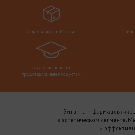
Склад и офис в Москве
Широк
Обучение по всем
представленным продуктам
Витанта — фармацевтичес
в эстетическом сегменте. М
и эффективн