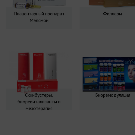
Плацентарный препарат
Филлеры
Мэлсмон
Скинбустеры,
Биоремодуляция
биоревитализанты и
мезотерапия