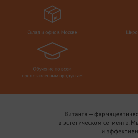
Склад и офис в Москве
Широк
Обучение по всем
представленным продуктам
Витанта — фармацевтичес
в эстетическом сегменте. М
и эффективн