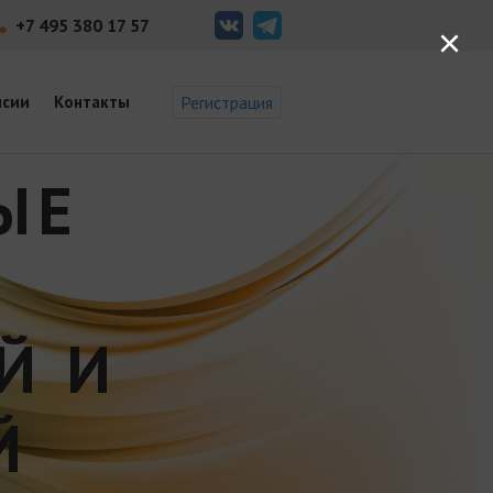
+7 495 380 17 57
×
нсии
Контакты
Регистрация
ЫЕ
Й И
Й