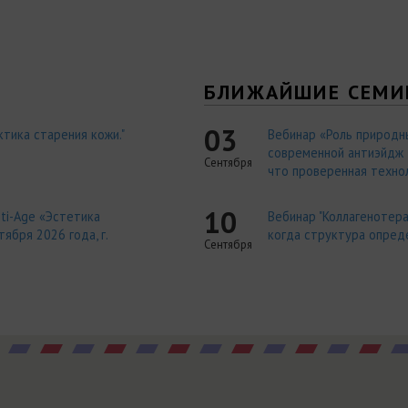
Я
БЛИЖАЙШИЕ СЕМИ
03
тика старения кожи."
Вебинар «Роль природн
современной антиэйдж т
Сентября
что проверенная технол
10
ti-Age «Эстетика
Вебинар "Коллагенотера
ября 2026 года, г.
когда структура опред
Сентября