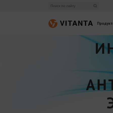
Продукт
И
АН