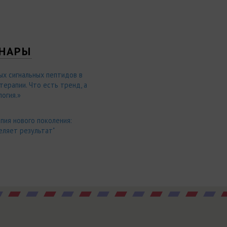
НАРЫ
ых сигнальных пептидов в
ерапии. Что есть тренд, а
огия.»
пия нового поколения:
еляет результат"