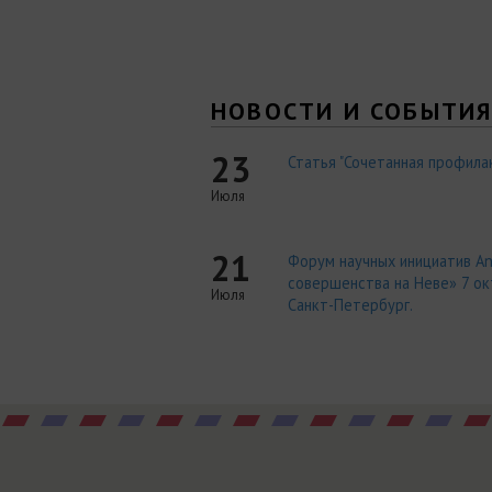
НОВОСТИ И СОБЫТИ
23
Статья "Сочетанная профилак
Июля
21
Форум научных инициатив An
совершенства на Неве» 7 окт
Июля
Санкт-Петербург.