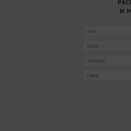
РАС
И 