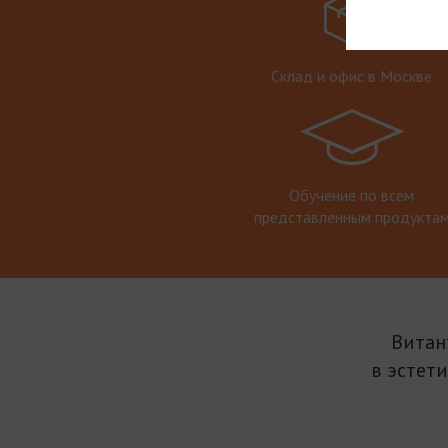
Склад и офис в Москве
Обучение по всем
представленным продукта
Витан
в эстет