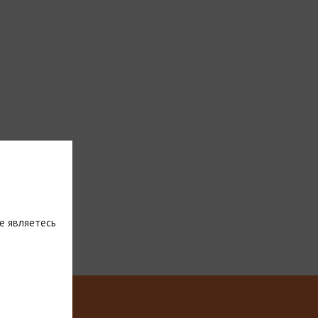
е являетесь
тическую