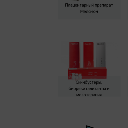
Плацентарный препарат
Мэлсмон
Скинбустеры,
биоревитализанты и
мезотерапия