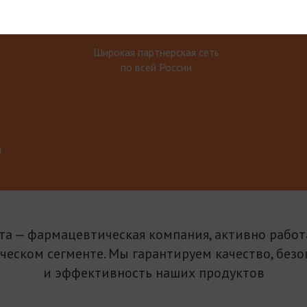
Широкая партнерская сеть
по всей России
м
та — фармацевтическая компания, активно рабо
ическом сегменте. Мы гарантируем качество, безо
и эффективность наших продуктов