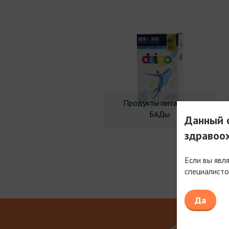
Продукты питания и
БАДы
Данный с
здравоо
Если вы явл
специалисто
Мы рабо
Да