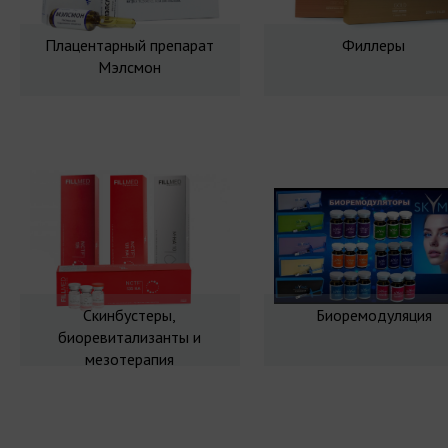
Плацентарный препарат
Филлеры
Мэлсмон
Скинбустеры,
Биоремодуляция
биоревитализанты и
мезотерапия