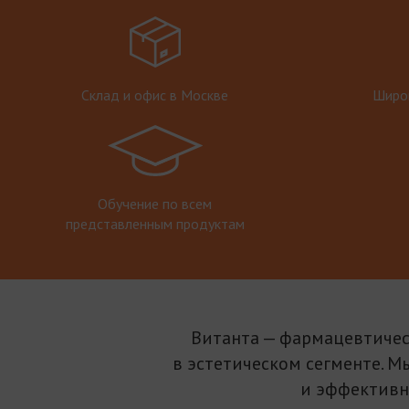
Склад и офис в Москве
Широк
Обучение по всем
представленным продуктам
Витанта — фармацевтичес
в эстетическом сегменте. М
и эффективн