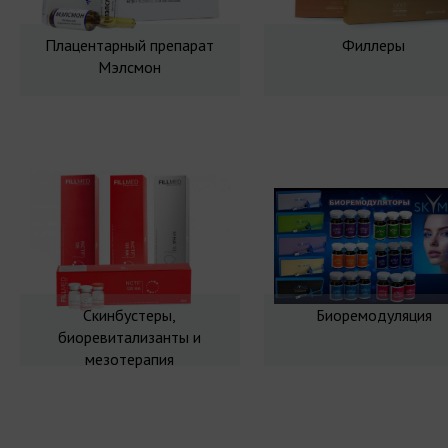
Плацентарный препарат
Филлеры
Мэлсмон
Скинбустеры,
Биоремодуляция
биоревитализанты и
мезотерапия