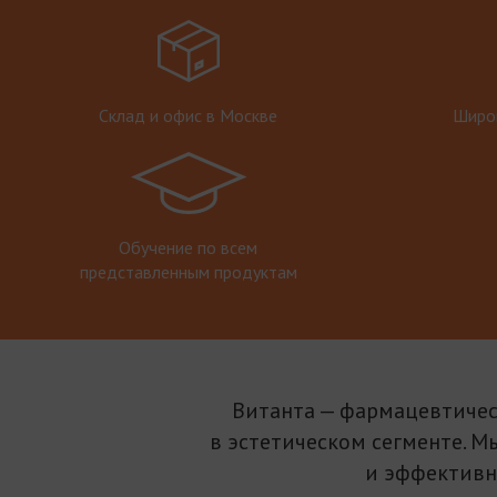
Склад и офис в Москве
Широк
Обучение по всем
представленным продуктам
Витанта — фармацевтичес
в эстетическом сегменте. М
и эффективн