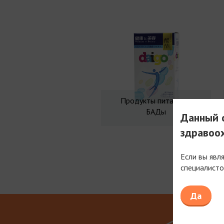
Продукты питания и
БАДы
Данный с
здравоо
Если вы явл
специалисто
Мы рабо
Да