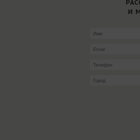
РАС
И 