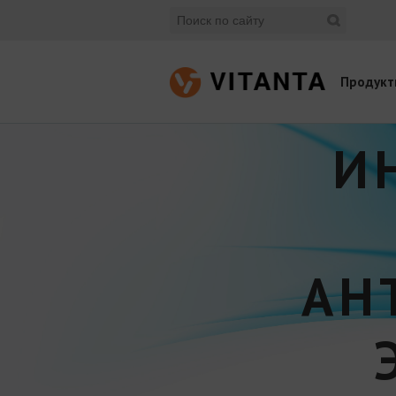
Продукт
И
АН