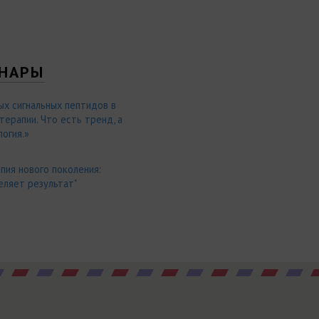
НАРЫ
ых сигнальных пептидов в
ерапии. Что есть тренд, а
огия.»
пия нового поколения:
еляет результат"