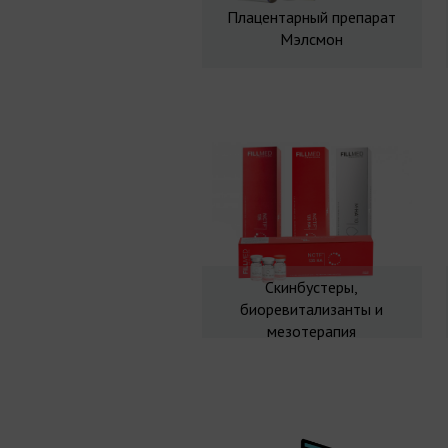
Плацентарный препарат
Мэлсмон
Скинбустеры,
биоревитализанты и
мезотерапия