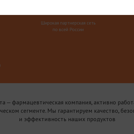
Широкая партнерская сеть
по всей России
м
та — фармацевтическая компания, активно рабо
ическом сегменте. Мы гарантируем качество, безо
и эффективность наших продуктов