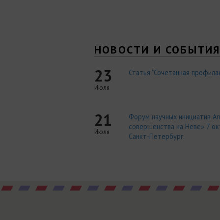
НОВОСТИ И СОБЫТИ
23
Статья "Сочетанная профилак
Июля
21
Форум научных инициатив An
совершенства на Неве» 7 окт
Июля
Санкт-Петербург.