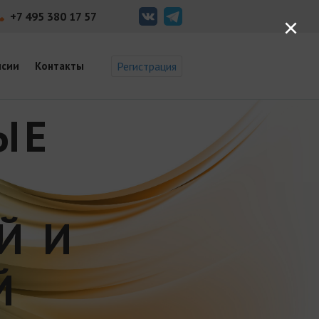
+7 495 380 17 57
×
нсии
Контакты
Регистрация
ЫЕ
Й И
Й