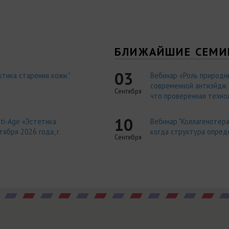
Я
БЛИЖАЙШИЕ СЕМИ
03
тика старения кожи."
Вебинар «Роль природн
современной антиэйдж т
Сентября
что проверенная технол
10
ti-Age «Эстетика
Вебинар "Коллагенотера
ября 2026 года, г.
когда структура опред
Сентября