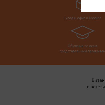
Склад и офис в Москве
Обучение по всем
представленным продукта
Витан
в эстет