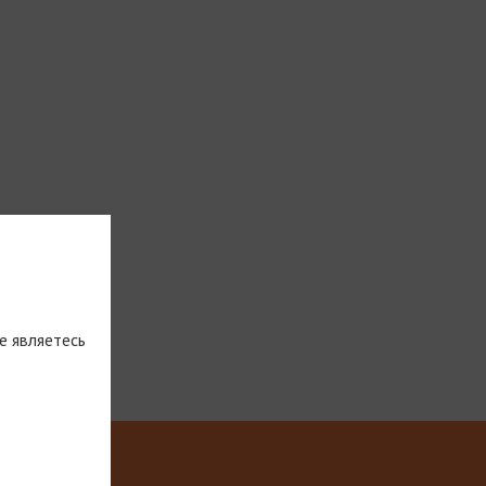
е являетесь
тическую