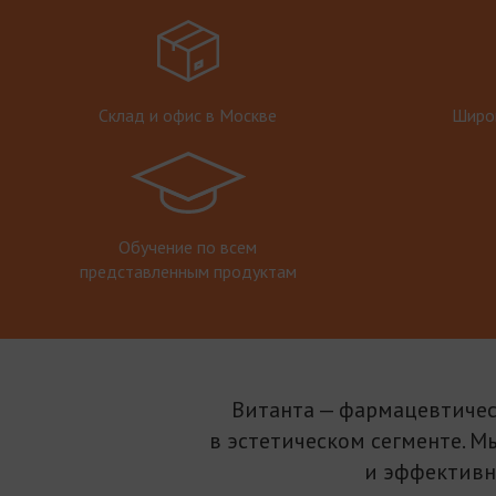
Склад и офис в Москве
Широк
Обучение по всем
представленным продуктам
Витанта — фармацевтичес
в эстетическом сегменте. М
и эффективн