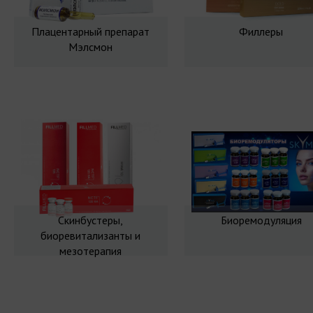
Плацентарный препарат
Филлеры
Мэлсмон
Скинбустеры,
Биоремодуляция
биоревитализанты и
мезотерапия