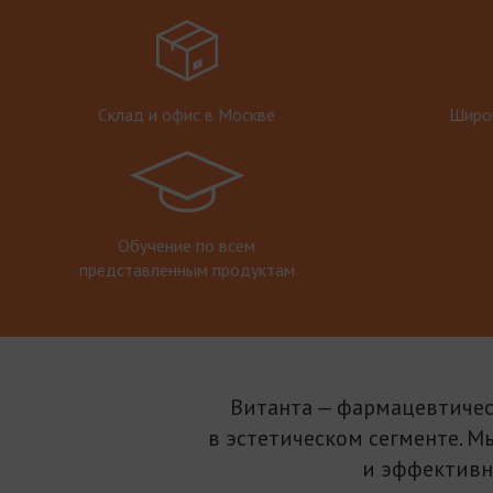
Склад и офис в Москве
Широк
Обучение по всем
представленным продуктам
Витанта — фармацевтичес
в эстетическом сегменте. М
и эффективн