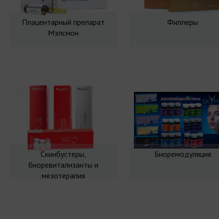
Плацентарный препарат
Филлеры
Мэлсмон
Скинбустеры,
Биоремодуляция
биоревитализанты и
мезотерапия