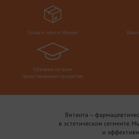
Склад и офис в Москве
Широк
Обучение по всем
представленным продуктам
Витанта — фармацевтичес
в эстетическом сегменте. М
и эффективн