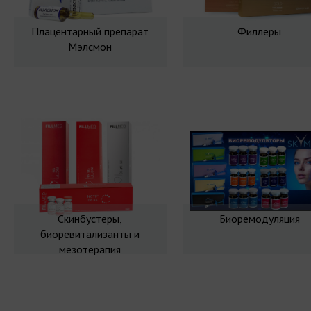
Плацентарный препарат
Филлеры
Мэлсмон
Скинбустеры,
Биоремодуляция
биоревитализанты и
мезотерапия