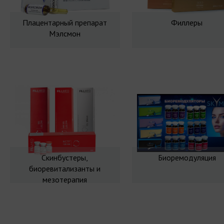
Плацентарный препарат
Филлеры
Мэлсмон
Скинбустеры,
Биоремодуляция
биоревитализанты и
мезотерапия