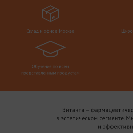
Склад и офис в Москве
Широк
Обучение по всем
представленным продуктам
Витанта — фармацевтичес
в эстетическом сегменте. М
и эффективн