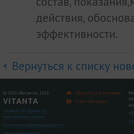
состав, показания
действия, обоснов
эффективности.
Вернуться к списку нов
© ООО «Витанта», 2026
Обратиться в компанию
Мо
Но
Стать партнером
шо
Согласие на обработку
+7
персональных данных
in
Политика конфиденциальности
Сводная ведомость