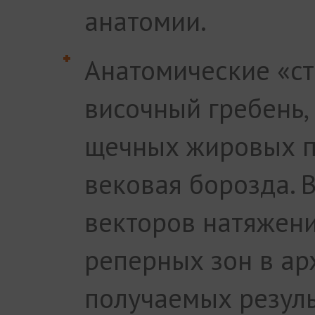
анатомии.
Анатомические «с
височный гребень,
щечных жировых па
вековая борозда. 
векторов натяжен
реперных зон в ар
получаемых резуль