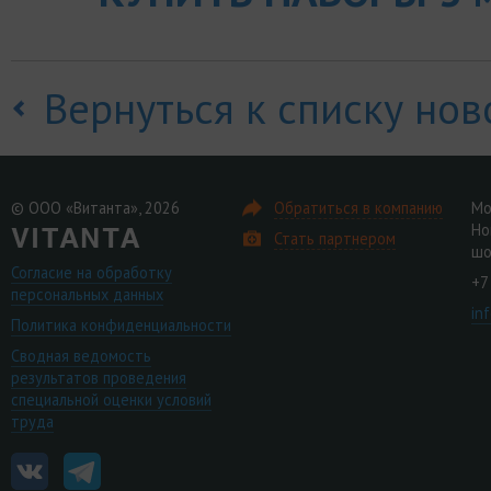
Вернуться к списку нов
© ООО «Витанта», 2026
Обратиться в компанию
Мо
Но
Стать партнером
шо
Согласие на обработку
+7
персональных данных
in
Политика конфиденциальности
Сводная ведомость
результатов проведения
специальной оценки условий
труда