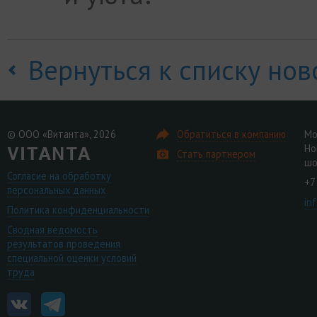
Вернуться к списку нов
© ООО «Витанта», 2026
Обратиться в компанию
Мо
Но
Стать партнером
шо
Согласие на обработку
+7
персональных данных
in
Политика конфиденциальности
Сводная ведомость
результатов проведения
специальной оценки условий
труда