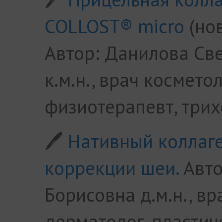
COLLOST® micro
(нов
Автор: Данилова Св
к.м.н., врач космето
физиотерапевт, трих
🖊
Нативный коллаге
коррекции шеи.
Авто
Борисовна д.м.н., вр
дерматолог, пластич