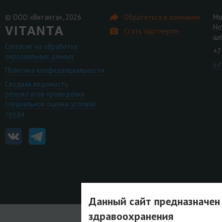
© ООО «Витанта», 2026
Обратиться в компанию
Мо
Но
Стать партнером
шо
Согласие на обработку
+7
персональных данных
in
Политика конфиденциальности
Сводная ведомость
результатов проведения
специальной оценки условий
труда
Данный сайт предназначен
здравоохранения