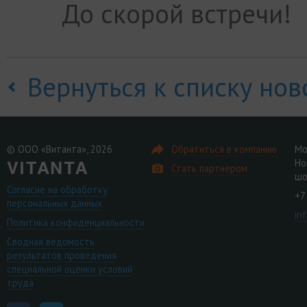
До скорой встречи!
Вернуться к списку нов
© ООО «Витанта», 2026
Обратиться в компанию
Мо
Но
Стать партнером
шо
Согласие на обработку
+7
персональных данных
in
Политика конфиденциальности
Сводная ведомость
результатов проведения
специальной оценки условий
труда