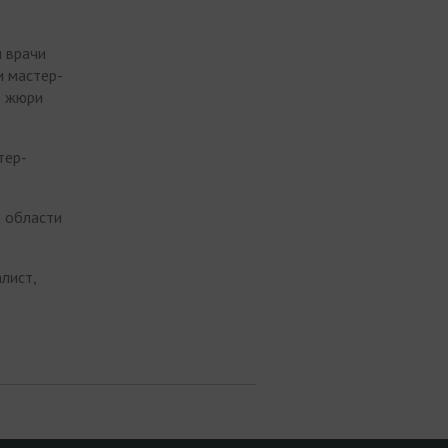
я врачи
и мастер-
е жюри
тер-
в области
лист,