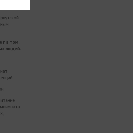
Иркутской
нным
ит в том,
ых людей.
онат
енций.
и.
питание
емпионата
х,