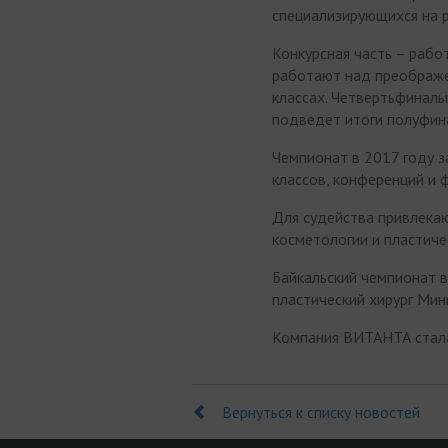
специализирующихся на р
Конкурсная часть – рабо
работают над преображе
классах. Четвертьфиналы
подведет итоги полуфин
Чемпионат в 2017 году з
классов, конференций и 
Для судейства привлека
косметологии и пластиче
Байкальский чемпионат 
пластический хирург Ми
Компания ВИТАНТА стала
Вернуться к списку новостей