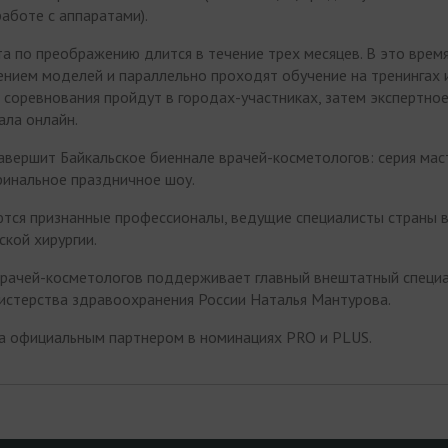
аботе с аппаратами).
та по преображению длится в течение трех месяцев. В это врем
нием моделей и параллельно проходят обучение на тренингах 
 соревнования пройдут в городах-участниках, затем экспертно
ала онлайн.
авершит Байкальское биеннале врачей-косметологов: серия мас
финальное праздничное шоу.
ются признанные профессионалы, ведущие специалисты страны 
ской хирургии.
врачей-косметологов поддерживает главный внештатный специа
нистерства здравоохранения России Наталья Мантурова.
 официальным партнером в номинациях PRO и PLUS.