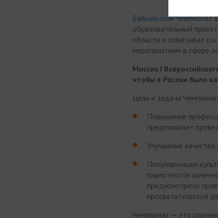
Байкальский Чемпионат 
образовательный проект,
области и охватывал сос
мероприятием в сфере эс
Миссия I Всероссийско
чтобы в России было к
Цели и задачи Чемпиона
Повышение професси
предполагает прове
Улучшение качества 
Популяризация культ
грамотности конечно
предусмотрено прове
просветительской д
Чемпионат — это соревн