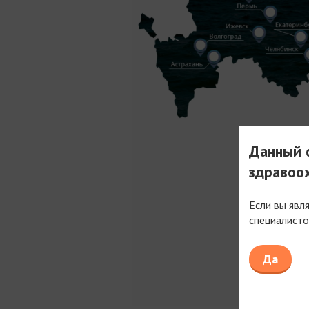
Данный с
здравоо
Если вы явл
специалисто
Да