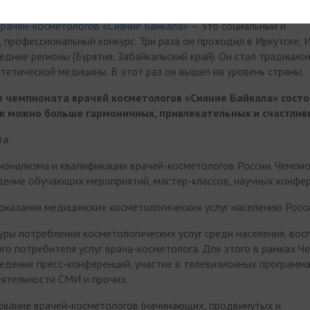
врачей-косметологов «Сияние Байкала»
— это социальный и
 профессиональный конкурс. Три раза он проходил в Иркутске, 
едние регионы (Бурятия, Забайкальский край). Он стал традицио
тетической медицины. В этот раз он вышел на уровень страны.
го чемпионата врачей косметологов «Сияние Байкала» состо
ак можно больше гармоничных, привлекательных и счастлив
та:
онализма и квалификации врачей-косметологов России. Чемпи
дение обучающих мероприятий, мастер-классов, научных конфер
оказания медицинских косметологических услуг населению Росси
уры потребления косметологических услуг среди населения, вос
го потребителя услуг врача-косметолога. Для этого в рамках Ч
дение пресс-конференций, участие в телевизионных программа
еятельности СМИ и прочих.
ование врачей-косметологов (начинающих, продвинутых и