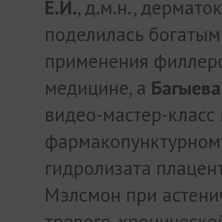
Е.И.
, д.м.н., дермат
поделилась богатым
применения филлеро
медицине, а
Багыева 
видео-мастер-класс
фармакопунктурном
гидролизата плацен
Мэлсмон при астенич
тревоге, хроническо