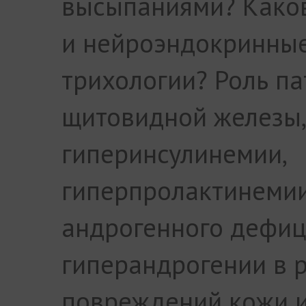
высыпаниями? Како
и нейроэндокринные
трихологии? Роль па
щитовидной железы,
гиперинсулинемии,
гиперпролактинемии
андрогенного дефиц
гиперандрогении в 
повреждений кожи и 