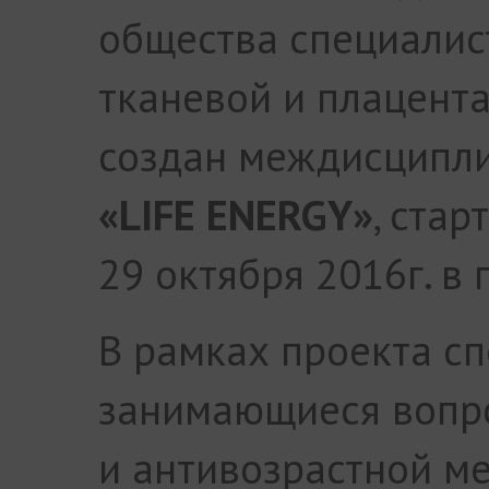
общества специалис
тканевой и плацент
создан междисципл
«LIFE ENERGY»
, стар
29 октября 2016г. в 
В рамках проекта сп
занимающиеся вопро
и антивозрастной м