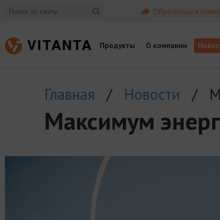
Обратиться в комп
Продукты
О компании
Новос
Главная
/
Новости
/ Ма
Максимум энерг