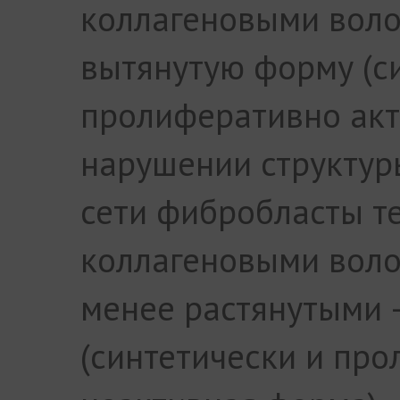
коллагеновыми вол
вытянутую форму (с
пролиферативно акт
нарушении структур
сети фибробласты т
коллагеновыми воло
менее растянутыми 
(синтетически и пр