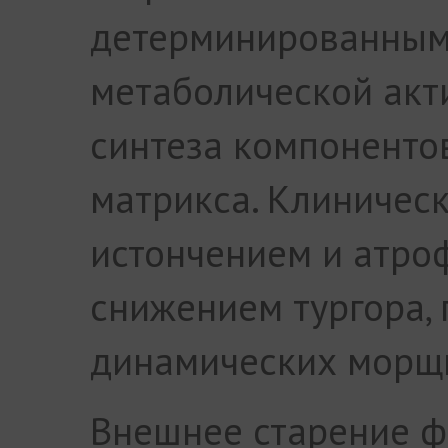
детерминированным
метаболической акт
синтеза компоненто
матрикса. Клиничес
истончением и атро
снижением тургора,
динамических морщи
Внешнее старение ф