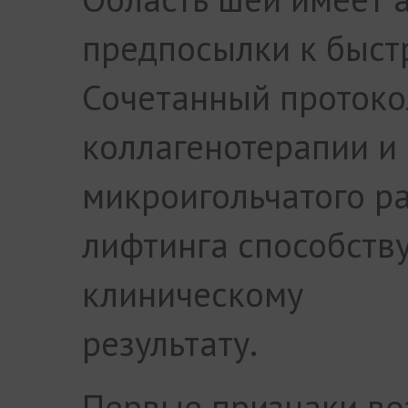
предпосылки к быст
Сочетанный протоко
коллагенотерапии и
микроигольчатого р
лифтинга способств
клиническому
результату.
Первые признаки во