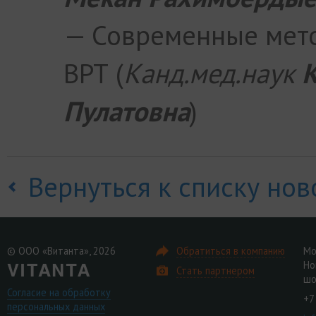
— Современные мет
ВРТ (
Канд.мед.наук
Пулатовна
)
Вернуться к списку нов
© ООО «Витанта», 2026
Обратиться в компанию
Мо
Но
Стать партнером
шо
Согласие на обработку
+7
персональных данных