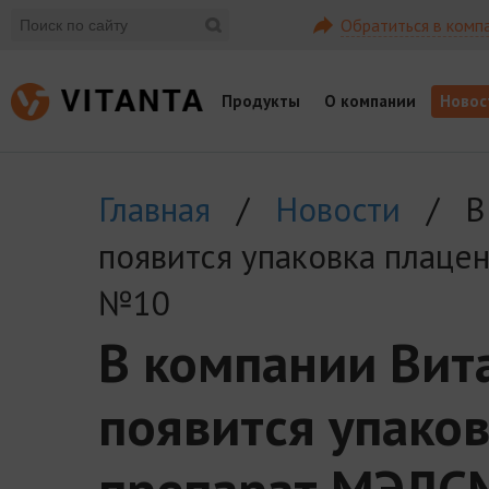
Обратиться в комп
Продукты
О компании
Новос
Главная
/
Новости
/ В 
появится упаковка плац
№10
В компании Вит
появится упако
препарат МЭЛ