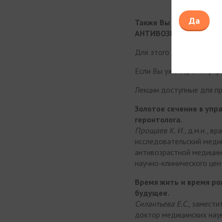
Да
Также Вы можете пол
АНТИВОЗРАСТНОЙ МЕДИ
Для этого зарегистрируй
Если Вы уже зарегистрир
Лекции доступные для п
Золотое сечение в упр
геронтолога.
Прощаев К. И
., д.м.н.,
исследовательский медиц
антивозрастной медици
научно-клинического це
Время жить и время ро
будущее.
Силантьева Е.С.
, замести
доктор медицинских наук