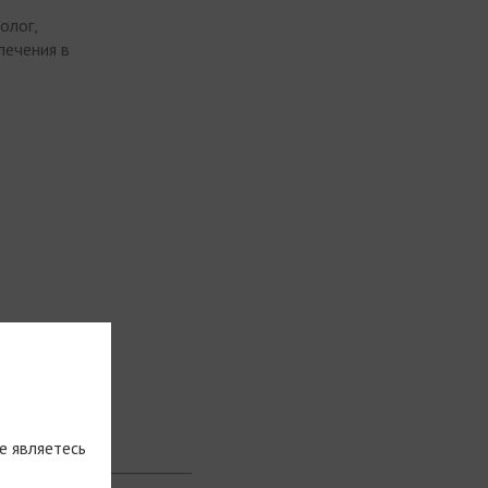
олог,
лечения в
с лектору
е являетесь