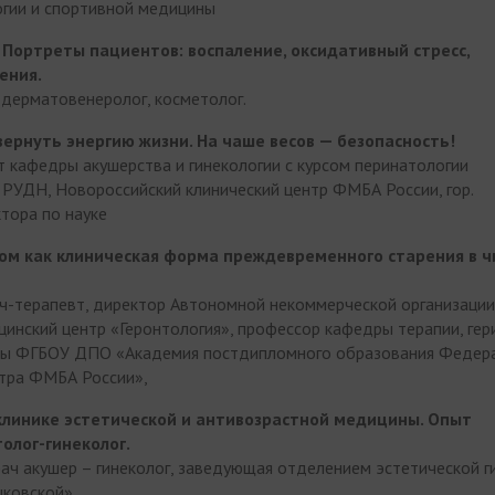
огии и спортивной медицины
. Портреты пациентов: воспаление, оксидативный стресс,
ения.
рач дерматовенеролог, косметолог.
вернуть энергию жизни. На чаше весов — безопасность!
т кафедры акушерства и гинекологии с курсом перинатологии
РУДН, Новороссийский клинический центр ФМБА России, гор.
ктора по науке
м как клиническая форма преждевременного старения в ч
врач-терапевт, директор Автономной некоммерческой организаци
инский центр «Геронтология», профессор кафедры терапии, гер
ны ФГБОУ ДПО «Академия постдипломного образования Федер
нтра ФМБА России»,
 клинике эстетической и антивозрастной медицины. Опыт
олог-гинеколог.
врач акушер – гинеколог, заведующая отделением эстетической г
цковской»