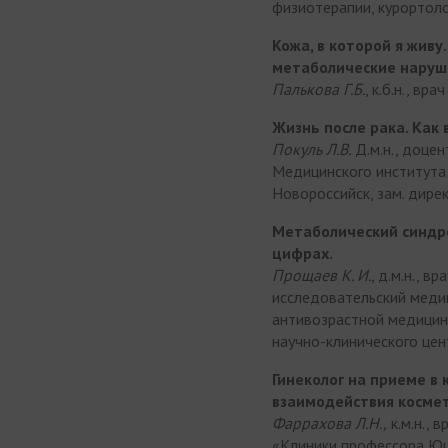
физиотерапии, курортол
Кожа, в которой я живу
метаболические наруш
Палькова Г.Б.
, к.б.н., в
Жизнь после рака. Как 
Покуль Л.В.
Д.м.н., доцен
Медицинского института 
Новороссийск, зам. дире
Метаболический синдро
цифрах.
Прощаев К. И.
, д.м.н., 
исследовательский медиц
антивозрастной медици
научно-клинического це
Гинеколог на приеме в
взаимодействия космет
Фаррахова Л.Н.,
к.м.н., 
«Клиники профессора Ю