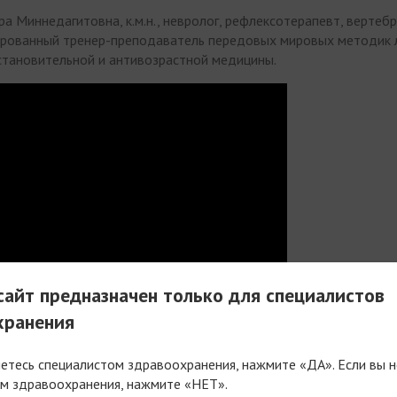
а Миннедагитовна, к.м.н., невролог, рефлексотерапевт, вертебр
ированный тренер-преподаватель передовых мировых методик 
становительной и антивозрастной медицины.
айт предназначен только для специалистов
хранения
 — задайте их лекторам через специальную форму.
Задать вопро
яетесь специалистом здравоохранения, нажмите «ДА». Если вы н
м здравоохранения, нажмите «НЕТ».