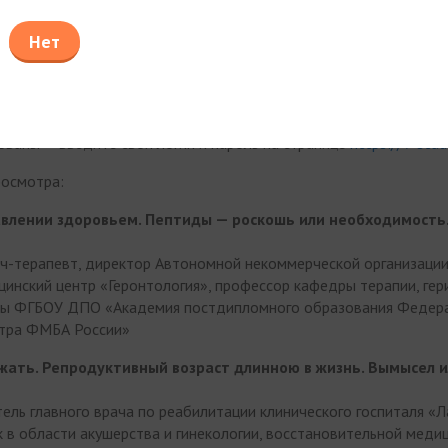
Нет
учить доступ к другим вебинарам МЕЖДИСЦИПЛИНАРНОЙ 
ЦИНЫ LIFE ENERGY.
тесь на сайте
https://v-study.net/le_online
ованы — введите свой логин и пароль на странице
https://v-stud
росмотра:
авлении здоровьем. Пептиды — роскошь или необходимость.
 врач-терапевт, директор Автономной некоммерческой организаци
инский центр «Геронтология», профессор кафедры терапии, гер
ны ФГБОУ ДПО «Академия постдипломного образования Федер
нтра ФМБА России»
жать. Репродуктивный возраст длинною в жизнь. Вымысел 
тель главного врача по реабилитации клинического госпиталя «Л
 в области акушерства и гинекологии, восстановительной меди