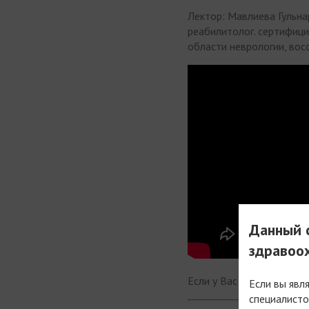
Лектор: Мавлиева Гульнар
реабилитолог. сертифиц
области неврологии, вос
Данный с
здравоо
Если у Вас есть вопросы
Если вы явл
специалисто