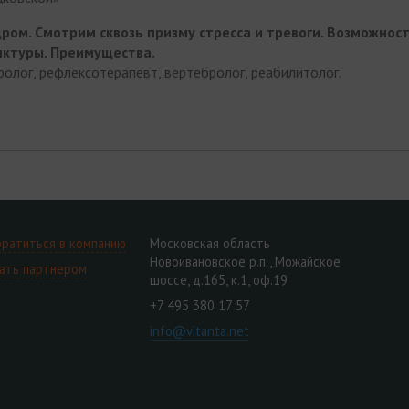
дром. Смотрим сквозь призму стресса и тревоги. Возможнос
ктуры. Преимущества.
невролог, рефлексотерапевт, вертебролог, реабилитолог.
ратиться в компанию
Московская область
Новоивановское р.п., Можайское
ать партнером
шоссе, д.165, к.1, оф.19
+7 495 380 17 57
info@vitanta.net