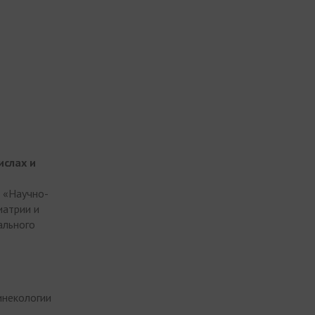
ислах и
и «Научно-
иатрии и
ального
инекологии