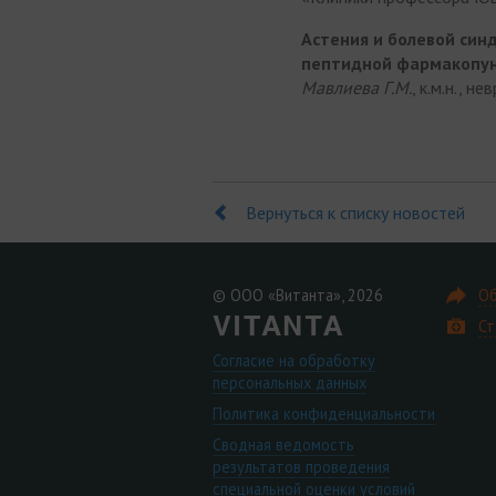
Астения и болевой син
пептидной фармакопун
Мавлиева Г.М.
, к.м.н., 
Вернуться к списку новостей
© ООО «Витанта», 2026
Об
Ст
Согласие на обработку
персональных данных
Политика конфиденциальности
Сводная ведомость
результатов проведения
специальной оценки условий