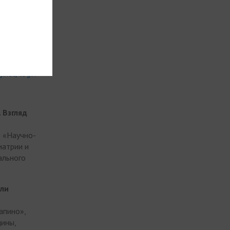
ШКОЛЫ
y.net/login
 Взгляд
и «Научно-
иатрии и
ального
или
апино»,
цины,