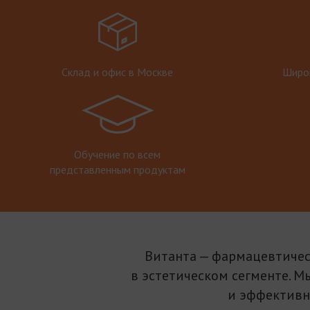
Склад и офис в Москве
Широк
Обучение по всем
представленным продуктам
Витанта — фармацевтичес
в эстетическом сегменте. М
и эффективн