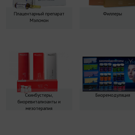
Плацентарный препарат
Филлеры
Мэлсмон
Скинбустеры,
Биоремодуляция
биоревитализанты и
мезотерапия