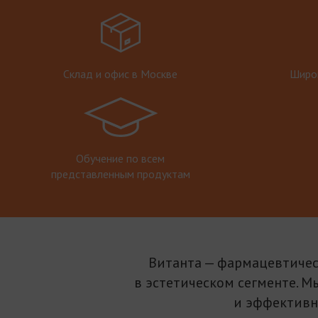
Склад и офис в Москве
Широк
Обучение по всем
представленным продуктам
Витанта — фармацевтичес
в эстетическом сегменте. М
и эффективн