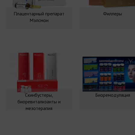
Плацентарный препарат
Филлеры
Мэлсмон
Скинбустеры,
Биоремодуляция
биоревитализанты и
мезотерапия